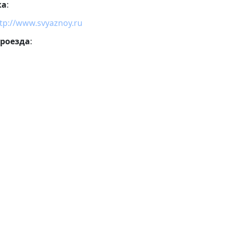
ка
:
tp://www.svyaznoy.ru
проезда
: