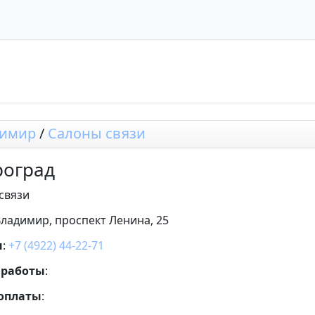
димир
/
Салоны связи
оград
связи
Владимир, проспект Ленина, 25
н
:
+7 (4922) 44-22-71
 работы
:
 оплаты
: