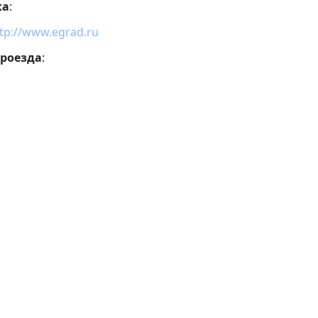
ка
:
tp://www.egrad.ru
проезда
: