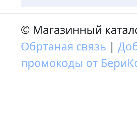
© Магазинный катало
Обртаная связь
|
Доб
промокоды от БериКо