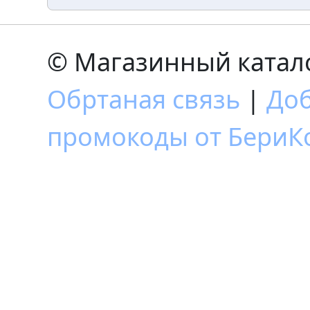
© Магазинный катало
Обртаная связь
|
Доб
промокоды от БериКо