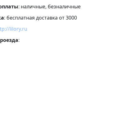
 оплаты
: наличные, безналичные
ка
: бесплатная доставка от 3000
tp://lilory.ru
проезда
: